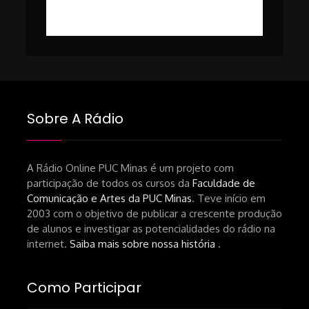
Breno Oliveira (Dicria)
ressalta-desafios-do-setor.shtml
https://revistas.usp.br/matrizes/pt_BR/article/v
RECOMENDAÇÕES DA CONVIDADA
Livro Pedro Butcher:
https://www.editoraletramento.com.br/hollywoo
e-o-mercado-de-cinema-no-brasil-
Sobre A Rádio
principios-de-uma-hegemonia Livro
André Novais:
https://www.editorajavali.com/product-
A Rádio Online PUC Minas é um projeto com
participação de todos os cursos da
Faculdade de
page/roteiro-e-diário-de-produção-
Comunicação e Artes da PUC Minas
. Teve início em
de-um-filme-chamado-temporada-
2003 com o objetivo de publicar a crescente produção
andré-n-oliveira Livro Arthur Autran:
de alunos e investigar as potencialidades do rádio na
https://lojahucitec.com.br/produto/pensamento
internet.
Saiba mais sobre nossa história
.
industrial-cinematografico-
brasileiro-tin-urbinatti-copia/?
Como Participar
srsltid=AfmBOopHv9m9puPGMXoYUT5Ml-