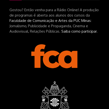
UPFNvaAE_MM0rdk930-
Gostou? Então venha para a Rádio Online! A produção
hEhRpQ_6KhI Livro Arábia:
de programas é aberta aos alunos dos cursos da
https://www.editorajavali.com/product-
Faculdade de Comunicação e Artes da PUC Minas
:
page/arábia-caminhos-da-escrita-
Jornalismo, Publicidade e Propaganda, Cinema e
de-um-filme
Audiovisual, Relações Públicas.
Saiba como participar
.