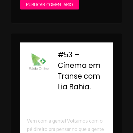
#53 –
-
Cinema em
Transe com
Lia Bahia.
Rádio Online PUC
Minas
Vem com a gente! Voltamos com o
pé direito pra pensar no que a gente