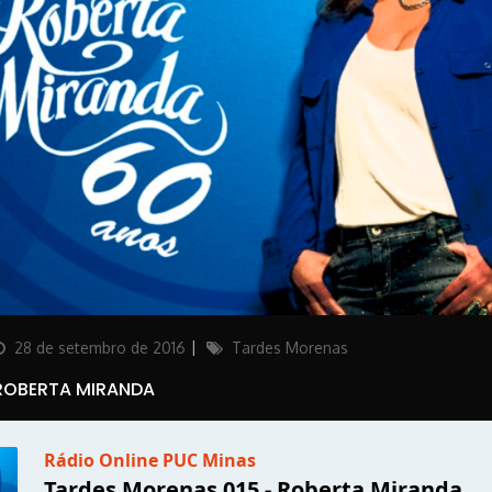
osted
Categories
28 de setembro de 2016
Tardes Morenas
on
 ROBERTA MIRANDA