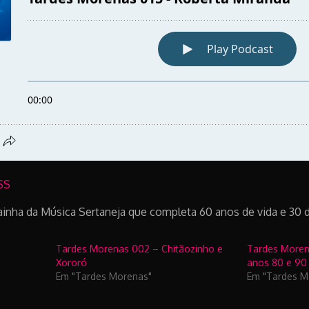
SS
ainha da Música Sertaneja que completa 60 anos de vida e 30 de
Tardes Morenas 002 – Chitãozinho e
Tardes Morena
Xororó
anos 80 e 90
Em "Tardes Morenas"
Em "Tardes M