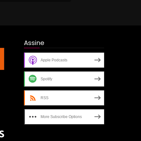
Assine
Apple Podcasts
Spotify
RSS
More Subscribe Options