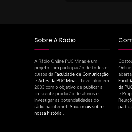
navigati
Sobre A Rádio
Como
A Rádio Online PUC Minas é um
Gostou
projeto com participação de todos os
Online
cursos da
Faculdade de Comunicação
aberta
e Artes da PUC Minas
. Teve início em
Faculd
2003 com o objetivo de publicar a
da PUC
crescente produção de alunos e
e Prop
investigar as potencialidades do
Relaçõ
rádio na internet.
Saiba mais sobre
partici
nossa história
.