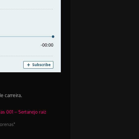
 carreira.
s 001 – Sertanejo raiz
orenas"