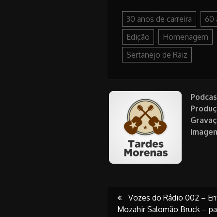
30 anos de carreira
60 
Edição
Homenagem
Sertanejo de Raiz
Podcas
Produç
Gravaç
Image
Post
Vozes do Rádio 002 – Ent
Mozahir Salomão Bruck – pa