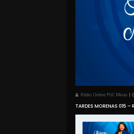
Author
P
Rádio Online PUC Minas
TARDES MORENAS 015 –