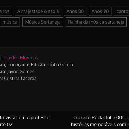
anos
A majestade o sabiá
Anos 80
Anos 90
canto
música
Música Sertaneja
Rainha da música sertaneja
t:
Tardes Morenas
ão,
Locução e Edição
:
Cíntia Garcia
ão:
Jayne Gomes
m:
Cristina Lacerda
revista com o professor
Cruzeiro Rock Clube 001 –
rte 02
histórias memoráveis com 