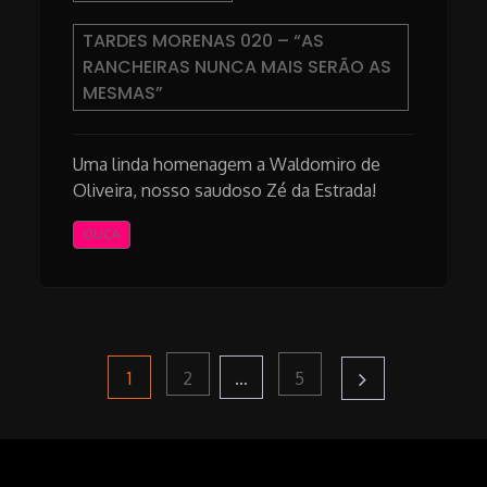
TARDES MORENAS 020 – “AS
RANCHEIRAS NUNCA MAIS SERÃO AS
MESMAS”
Uma linda homenagem a Waldomiro de
Oliveira, nosso saudoso Zé da Estrada!
OUÇA
Paginação
Page
Page
Page
1
…
2
5
de