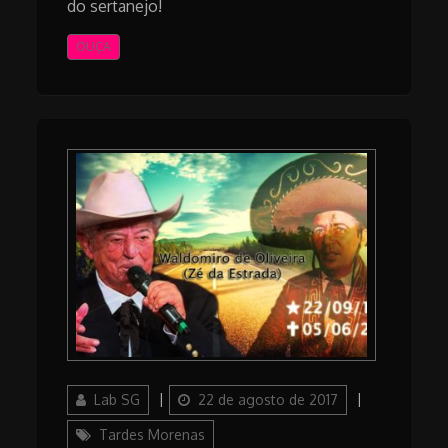
do sertanejo!
OUÇA
Author
Posted
Categories
Lab SG
22 de agosto de 2017
on
Tardes Morenas