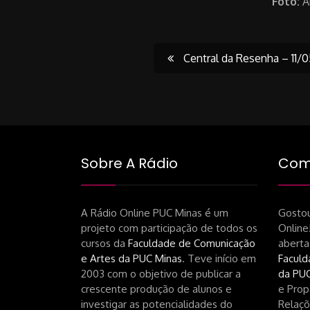
Foto:
A
Post
Central da Resenha – 11/
navigati
Sobre A Rádio
Como
A Rádio Online PUC Minas é um
Gostou
projeto com participação de todos os
Online
cursos da
Faculdade de Comunicação
aberta
e Artes da PUC Minas
. Teve início em
Faculd
2003 com o objetivo de publicar a
da PUC
crescente produção de alunos e
e Prop
investigar as potencialidades do
Relaçõ