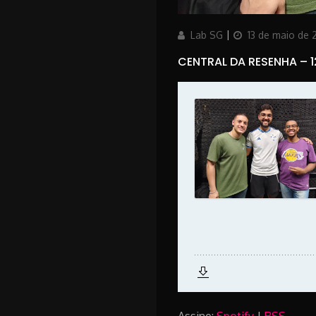
Author
Updated
Lab SG
13 de maio de
on
CENTRAL DA RESENHA – 