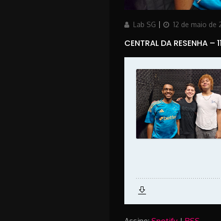
Author
Updated
Lab SG
12 de maio de
on
CENTRAL DA RESENHA – 1