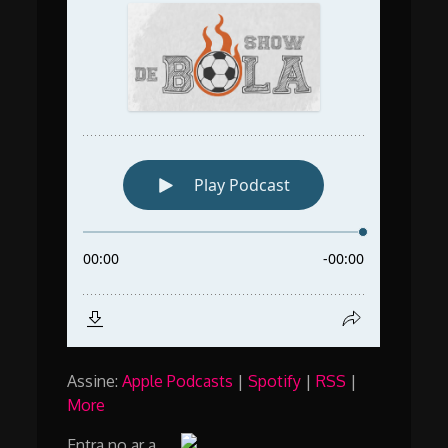
Assine:
Apple Podcasts
|
Spotify
|
RSS
|
More
Entra no ar a