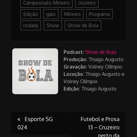
Campeonato Mineiro
cruzeiro
Edição
galo
Mineiro
Programa
rodada
Show
Show de Bola
Podcast:
Show de Bola
Produção:
Thiago Augusto
Gravação:
Volney Olímpio
Locução:
Thiago Augusto e
Volney Olímpio
Edição:
Thiago Augusto
Post
Esporte SG
Futebol e Prosa
024
13 – Cruzeiro
perto da