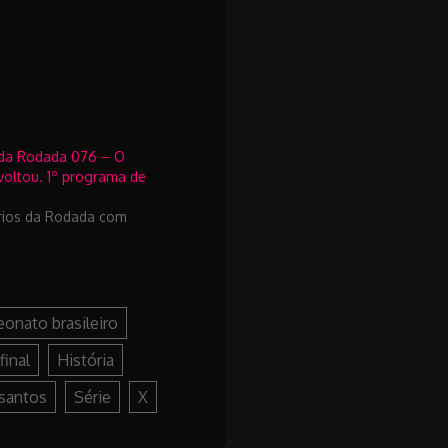
da Rodada 076 – O
voltou. 1º programa de
rios da Rodada com
onato brasileiro
final
História
santos
Série
X