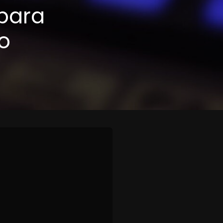
para
o