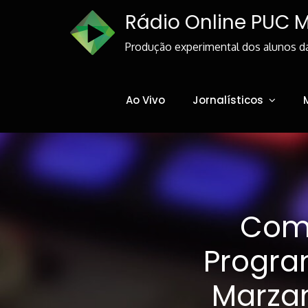
Skip
Rádio Online PUC 
to
Content
Produção experimental dos alunos d
Ao Vivo
Jornalísticos
Come
Progra
Marzan