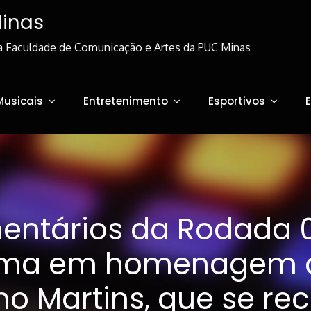
Minas
a Faculdade de Comunicação e Artes da PUC Minas
Musicais
Entretenimento
Esportivos
ntários da Rodada 
ma em homenagem a
o Martins, que se re