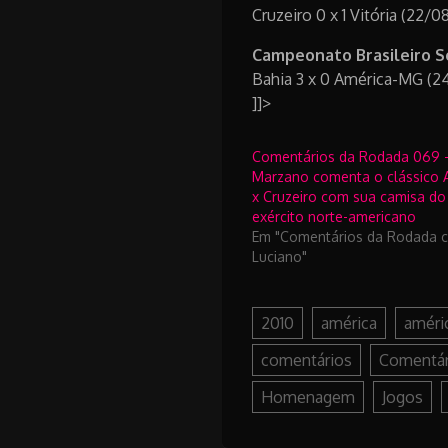
Cruzeiro 0 x 1 Vitória (22/0
Campeonato Brasileiro Sé
Bahia 3 x 0 América-MG (2
]]>
Comentários da Rodada 069 –
Marzano comenta o clássico A
x Cruzeiro com sua camisa do
exército norte-americano
Em "Comentários da Rodada 
Luciano"
2010
américa
améri
comentários
Comentár
Homenagem
Jogos