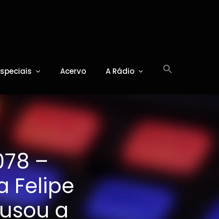
Especiais
Acervo
A Rádio
078 –
 Felipe
cusou a