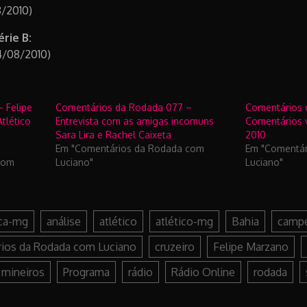
8/2010)
rie B:
4/08/2010)
 Felipe
Comentários da Rodada 077 –
Comentários 
tlético
Entrevista com as amigas incomuns
Comentários 
Sara Lira e Rachel Caixeta
2010
Em "Comentários da Rodada com
Em "Comentá
com
Luciano"
Luciano"
ca-mg
análise
atlético
atlético-mg
Bahia
campe
ios da Rodada com Luciano
cruzeiro
Felipe Marzano
mineiros
Programa
rádio
Rádio Online
rodada