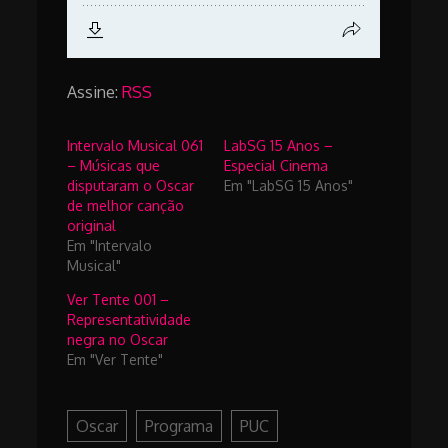
Assine:
RSS
Intervalo Musical 061
LabSG 15 Anos –
– Músicas que
Especial Cinema
disputaram o Oscar
Em "LabSG 15 Anos"
de melhor canção
original
Em "Intervalo
Musical"
Ver Tente 001 –
Representatividade
negra no Oscar
Em "Ver Tente"
Oscar
Programa
PUC