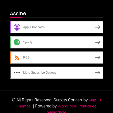
Assine
Apple Podcasts
Spotify
RSS
More Subscribe Options
© All Rights Reserved.
Surplus Concert by
Surplus
.
|
Powered by
.
Themes
WordPress
Política de
privacidade