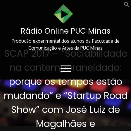
Skip
to
Content
Rádio Online PUC Minas
Produção experimental dos alunos da Faculdade de
Comunicação e Artes da PUC Minas
SCAP 2017 – “Sociabilidade
na contemporaneidade:
porque os tempos estão
mudando” e “Startup Road
Show” com José Luiz de
Magalhães e