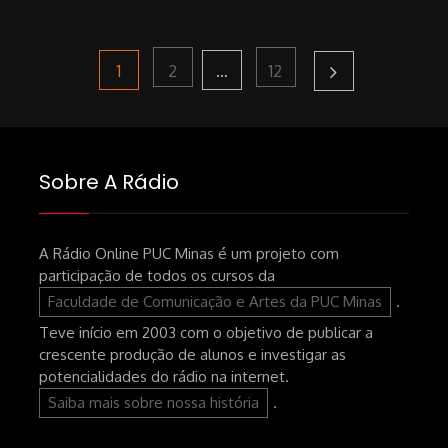
Paginação
Page
Page
Page
1
…
2
12
de
Sobre A Rádio
posts
A Rádio Online PUC Minas é um projeto com
participação de todos os cursos da
Faculdade de Comunicação e Artes da PUC Minas
.
Teve início em 2003 com o objetivo de publicar a
crescente produção de alunos e investigar as
potencialidades do rádio na internet.
Saiba mais sobre nossa história
.