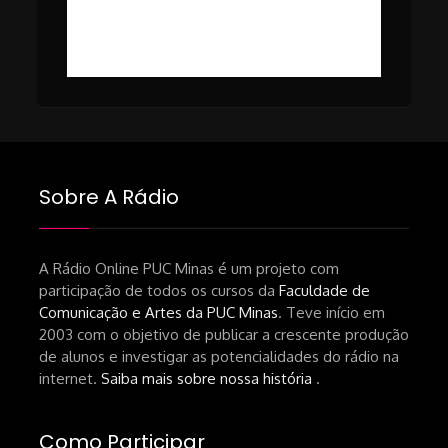
#49 – Cinema em Transe com
da-netflix-a-cinemateca-brasileira-
Breno Oliveira (Dicria)
ressalta-desafios-do-setor.shtml
https://revistas.usp.br/matrizes/pt_BR/article/v
RECOMENDAÇÕES DA CONVIDADA
Livro Pedro Butcher:
https://www.editoraletramento.com.br/hollywoo
e-o-mercado-de-cinema-no-brasil-
Sobre A Rádio
principios-de-uma-hegemonia Livro
André Novais:
https://www.editorajavali.com/product-
A Rádio Online PUC Minas é um projeto com
participação de todos os cursos da
Faculdade de
page/roteiro-e-diário-de-produção-
Comunicação e Artes da PUC Minas
. Teve início em
de-um-filme-chamado-temporada-
2003 com o objetivo de publicar a crescente produção
andré-n-oliveira Livro Arthur Autran:
de alunos e investigar as potencialidades do rádio na
https://lojahucitec.com.br/produto/pensamento
internet.
Saiba mais sobre nossa história
.
industrial-cinematografico-
brasileiro-tin-urbinatti-copia/?
Como Participar