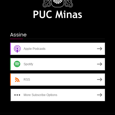
Assine
Apple Podcasts
Spotify
RSS
More Subscribe Options