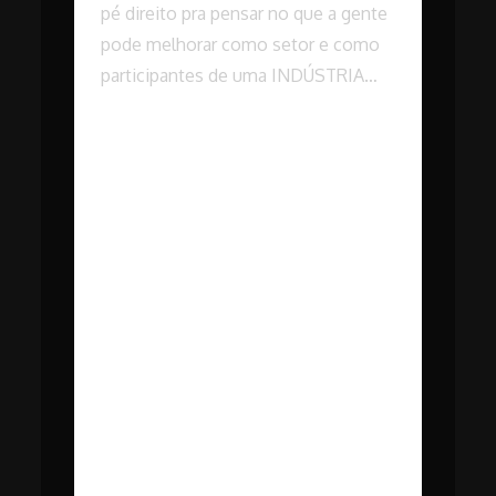
pé direito pra pensar no que a gente
pode melhorar como setor e como
participantes de uma INDÚSTRIA
BRASILEIRA. Com isso, ninguém
melhor pra trocar essa ideia do que
Lia Bahia! Professora da UFF, ela tem
#53 – Cinema em Transe com
publicado e participado de
Lia Bahia.
discussões sobre a nossa indústria.
#52 – Cinema em Transe com
Conversamos sobre política pública,
Douglas Henrique.
público das salas e muito mais. Foi
massa! ALGUNS TEXTOS DE LIA:
#51 – Cinema em Transe com
https://www1.folha.uol.com.br/ilustrada/2026/03
Carla Camurati.
nao-sao-os-culpados-pela-aparente-
falta-de-publico-do-cinema-
#50 – Cinema em Transe com
nacional.shtml
Tomaz Alves Souza.
https://www1.folha.uol.com.br/ilustrada/2025/0