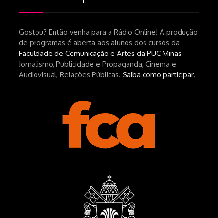
srsltid=AfmBOopHv9m9puPGMXoYUT5Ml-
UPFNvaAE_MM0rdk930-
Gostou? Então venha para a Rádio Online! A produção
hEhRpQ_6KhI Livro Arábia:
de programas é aberta aos alunos dos cursos da
https://www.editorajavali.com/product-
Faculdade de Comunicação e Artes da PUC Minas
:
page/arábia-caminhos-da-escrita-
Jornalismo, Publicidade e Propaganda, Cinema e
de-um-filme
Audiovisual, Relações Públicas.
Saiba como participar
.