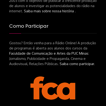
2003 com o objetivo de publicar a crescente produção
andré-n-oliveira Livro Arthur Autran:
de alunos e investigar as potencialidades do rádio na
https://lojahucitec.com.br/produto/pensamento
internet.
Saiba mais sobre nossa história
.
industrial-cinematografico-
brasileiro-tin-urbinatti-copia/?
Como Participar
srsltid=AfmBOopHv9m9puPGMXoYUT5Ml-
UPFNvaAE_MM0rdk930-
Gostou? Então venha para a Rádio Online! A produção
hEhRpQ_6KhI Livro Arábia:
de programas é aberta aos alunos dos cursos da
https://www.editorajavali.com/product-
Faculdade de Comunicação e Artes da PUC Minas
:
page/arábia-caminhos-da-escrita-
Jornalismo, Publicidade e Propaganda, Cinema e
de-um-filme
Audiovisual, Relações Públicas.
Saiba como participar
.