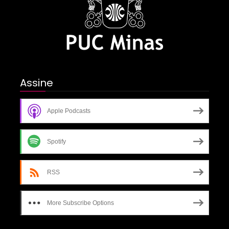
Assine
Apple Podcasts
Spotify
RSS
More Subscribe Options