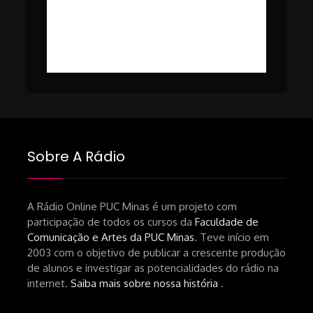
https://www1.folha.uol.com.br/ilustrada/2025/0
#49 – Cinema em Transe com
da-netflix-a-cinemateca-brasileira-
Breno Oliveira (Dicria)
ressalta-desafios-do-setor.shtml
https://revistas.usp.br/matrizes/pt_BR/article/v
RECOMENDAÇÕES DA CONVIDADA
Livro Pedro Butcher:
https://www.editoraletramento.com.br/hollywoo
e-o-mercado-de-cinema-no-brasil-
Sobre A Rádio
principios-de-uma-hegemonia Livro
André Novais:
https://www.editorajavali.com/product-
A Rádio Online PUC Minas é um projeto com
participação de todos os cursos da
Faculdade de
page/roteiro-e-diário-de-produção-
Comunicação e Artes da PUC Minas
. Teve início em
de-um-filme-chamado-temporada-
2003 com o objetivo de publicar a crescente produção
andré-n-oliveira Livro Arthur Autran:
de alunos e investigar as potencialidades do rádio na
https://lojahucitec.com.br/produto/pensamento
internet.
Saiba mais sobre nossa história
.
industrial-cinematografico-