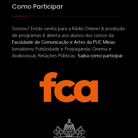
brasileiro-tin-urbinatti-copia/?
Como Participar
srsltid=AfmBOopHv9m9puPGMXoYUT5Ml-
UPFNvaAE_MM0rdk930-
Gostou? Então venha para a Rádio Online! A produção
hEhRpQ_6KhI Livro Arábia:
de programas é aberta aos alunos dos cursos da
https://www.editorajavali.com/product-
Faculdade de Comunicação e Artes da PUC Minas
:
page/arábia-caminhos-da-escrita-
Jornalismo, Publicidade e Propaganda, Cinema e
de-um-filme
Audiovisual, Relações Públicas.
Saiba como participar
.