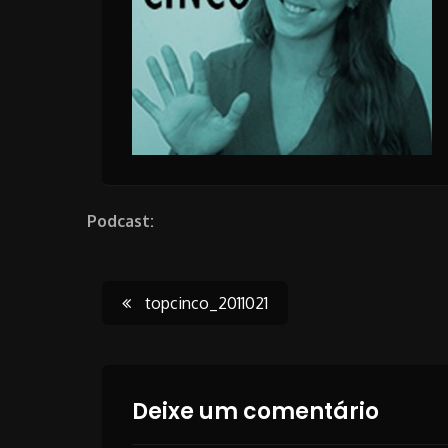
Podcast:
Post
topcinco_2011021
navigation
Deixe um comentário