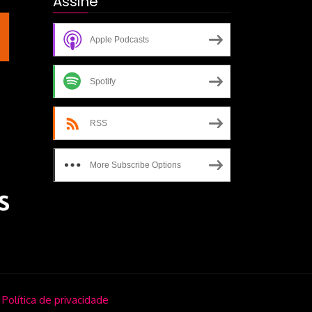
Assine
escrita-de-um-filme
Apple Podcasts
Spotify
RSS
More Subscribe Options
.
Política de privacidade