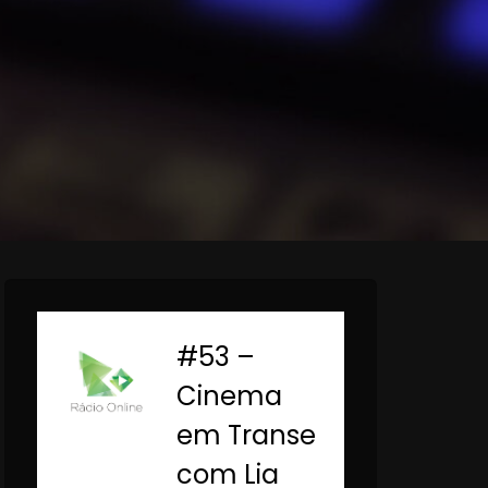
#53 –
-
Cinema
em Transe
com Lia