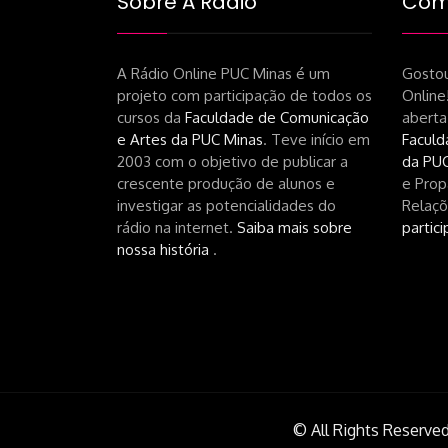
Sobre A Rádio
Como
A Rádio Online PUC Minas é um
Gostou
projeto com participação de todos os
Online
cursos da
Faculdade de Comunicação
aberta
e Artes da PUC Minas
. Teve início em
Faculd
2003 com o objetivo de publicar a
da PUC
crescente produção de alunos e
e Prop
investigar as potencialidades do
Relaçõ
rádio na internet.
Saiba mais sobre
partici
nossa história
.
© All Rights Reserved