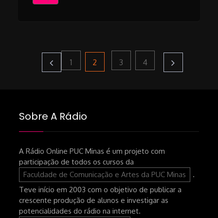
Paginação
Page
Page
Page
Page
2
1
3
4
de
Sobre A Rádio
posts
A Rádio Online PUC Minas é um projeto com
participação de todos os cursos da
Faculdade de Comunicação e Artes da PUC Minas
.
Teve início em 2003 com o objetivo de publicar a
crescente produção de alunos e investigar as
potencialidades do rádio na internet.