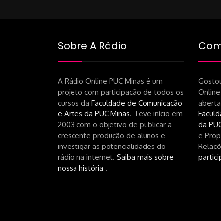
navigati
Sobre A Rádio
Como
A Rádio Online PUC Minas é um
Gostou
projeto com participação de todos os
Online
cursos da
Faculdade de Comunicação
aberta
e Artes da PUC Minas
. Teve início em
Faculd
2003 com o objetivo de publicar a
da PUC
crescente produção de alunos e
e Prop
investigar as potencialidades do
Relaçõ
rádio na internet.
Saiba mais sobre
partici
nossa história
.