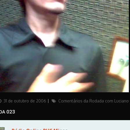
osted
Categories
31 de outubro de 2006
Comentários da Rodada com Luciano
on
DA 023