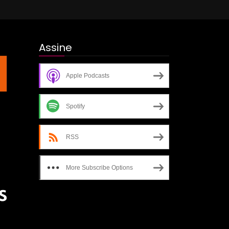
Assine
Apple Podcasts
Spotify
RSS
More Subscribe Options