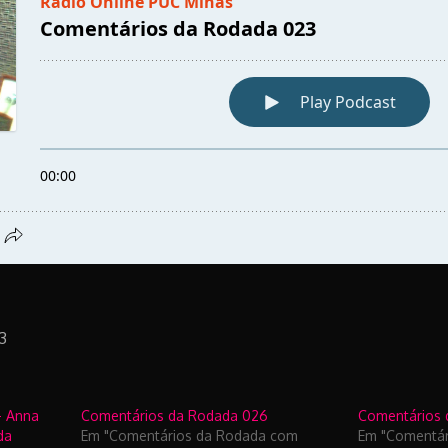
3
– Anna
Comentários da Rodada 026
Comentários 
da
Em "Comentários da Rodada com
Em "Comentá