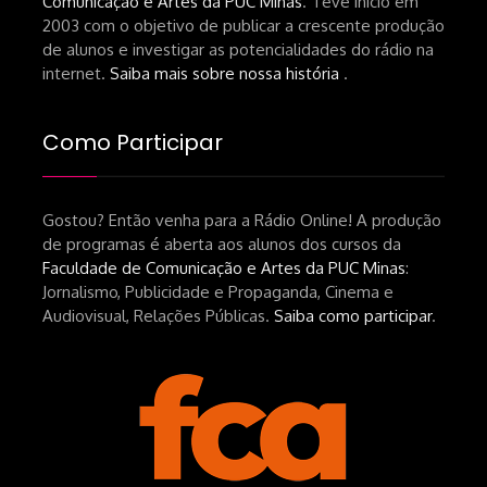
Comunicação e Artes da PUC Minas
. Teve início em
de-um-filme-chamado-temporada-
2003 com o objetivo de publicar a crescente produção
andré-n-oliveira Livro Arthur Autran:
de alunos e investigar as potencialidades do rádio na
https://lojahucitec.com.br/produto/pensamento
internet.
Saiba mais sobre nossa história
.
industrial-cinematografico-
brasileiro-tin-urbinatti-copia/?
Como Participar
srsltid=AfmBOopHv9m9puPGMXoYUT5Ml-
UPFNvaAE_MM0rdk930-
Gostou? Então venha para a Rádio Online! A produção
hEhRpQ_6KhI Livro Arábia:
de programas é aberta aos alunos dos cursos da
https://www.editorajavali.com/product-
Faculdade de Comunicação e Artes da PUC Minas
:
page/arábia-caminhos-da-escrita-
Jornalismo, Publicidade e Propaganda, Cinema e
de-um-filme
Audiovisual, Relações Públicas.
Saiba como participar
.