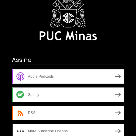
Assine
Apple Podcasts
Spotify
RSS
More Subscribe Options