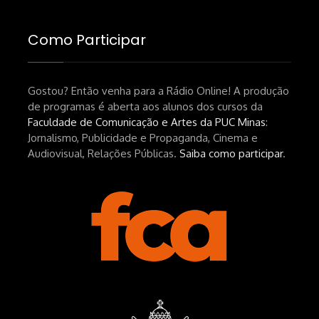
industrial-cinematografico-
brasileiro-tin-urbinatti-copia/?
Como Participar
srsltid=AfmBOopHv9m9puPGMXoYUT5Ml-
UPFNvaAE_MM0rdk930-
Gostou? Então venha para a Rádio Online! A produção
hEhRpQ_6KhI Livro Arábia:
de programas é aberta aos alunos dos cursos da
https://www.editorajavali.com/product-
Faculdade de Comunicação e Artes da PUC Minas
:
page/arábia-caminhos-da-escrita-
Jornalismo, Publicidade e Propaganda, Cinema e
de-um-filme
Audiovisual, Relações Públicas.
Saiba como participar
.