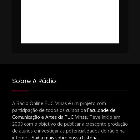
nacional.shtml
Tomaz Alves Souza.
https://www1.folha.uol.com.br/ilustrada/2025/0
#49 – Cinema em Transe com
da-netflix-a-cinemateca-brasileira-
Breno Oliveira (Dicria)
ressalta-desafios-do-setor.shtml
https://revistas.usp.br/matrizes/pt_BR/article/v
RECOMENDAÇÕES DA CONVIDADA
Livro Pedro Butcher:
https://www.editoraletramento.com.br/hollywoo
e-o-mercado-de-cinema-no-brasil-
Sobre A Rádio
principios-de-uma-hegemonia Livro
André Novais:
https://www.editorajavali.com/product-
A Rádio Online PUC Minas é um projeto com
participação de todos os cursos da
Faculdade de
page/roteiro-e-diário-de-produção-
Comunicação e Artes da PUC Minas
. Teve início em
de-um-filme-chamado-temporada-
2003 com o objetivo de publicar a crescente produção
andré-n-oliveira Livro Arthur Autran:
de alunos e investigar as potencialidades do rádio na
https://lojahucitec.com.br/produto/pensamento
internet.
Saiba mais sobre nossa história
.