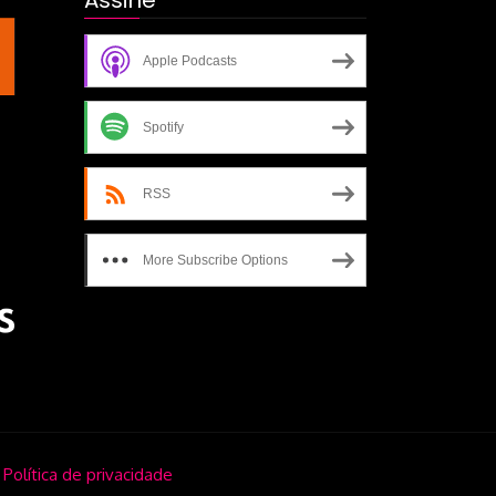
Assine
escrita-de-um-filme
Apple Podcasts
Spotify
RSS
More Subscribe Options
.
Política de privacidade