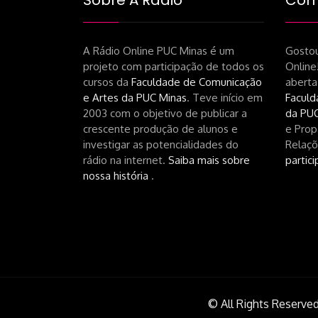
Sobre A Rádio
Como
A Rádio Online PUC Minas é um
Gostou
projeto com participação de todos os
Online
cursos da
Faculdade de Comunicação
aberta
e Artes da PUC Minas
. Teve início em
Faculd
2003 com o objetivo de publicar a
da PUC
crescente produção de alunos e
e Prop
investigar as potencialidades do
Relaçõ
rádio na internet.
Saiba mais sobre
partici
nossa história
.
© All Rights Reserved