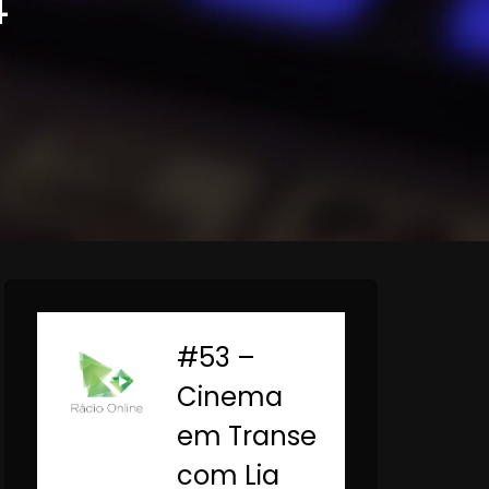
4
#53 –
-
Cinema
em Transe
com Lia