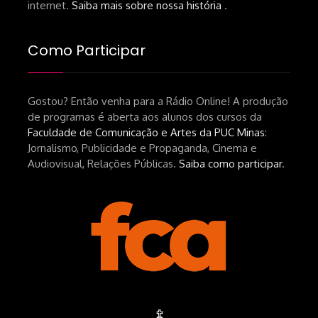
https://lojahucitec.com.br/produto/pensamento
internet.
Saiba mais sobre nossa história
.
industrial-cinematografico-
brasileiro-tin-urbinatti-copia/?
Como Participar
srsltid=AfmBOopHv9m9puPGMXoYUT5Ml-
UPFNvaAE_MM0rdk930-
Gostou? Então venha para a Rádio Online! A produção
hEhRpQ_6KhI Livro Arábia:
de programas é aberta aos alunos dos cursos da
https://www.editorajavali.com/product-
Faculdade de Comunicação e Artes da PUC Minas
:
page/arábia-caminhos-da-escrita-
Jornalismo, Publicidade e Propaganda, Cinema e
de-um-filme
Audiovisual, Relações Públicas.
Saiba como participar
.