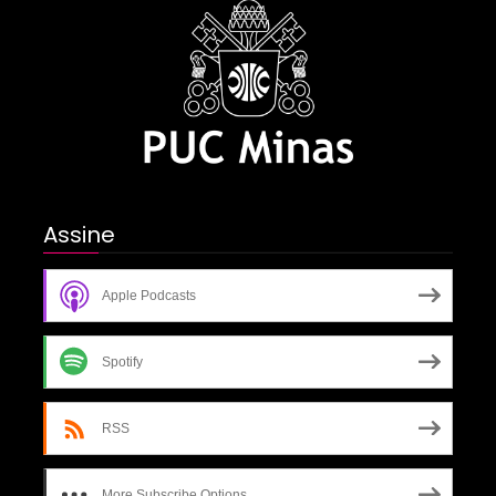
Assine
Apple Podcasts
Spotify
RSS
More Subscribe Options