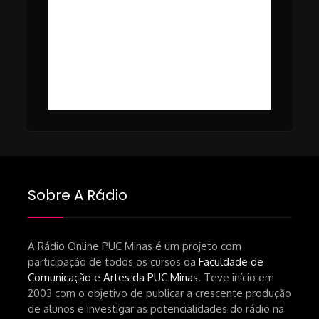
falta-de-publico-do-cinema-
#50 – Cinema em Transe com
nacional.shtml
Tomaz Alves Souza.
https://www1.folha.uol.com.br/ilustrada/2025/0
#49 – Cinema em Transe com
da-netflix-a-cinemateca-brasileira-
Breno Oliveira (Dicria)
ressalta-desafios-do-setor.shtml
https://revistas.usp.br/matrizes/pt_BR/article/v
RECOMENDAÇÕES DA CONVIDADA
Livro Pedro Butcher:
https://www.editoraletramento.com.br/hollywoo
e-o-mercado-de-cinema-no-brasil-
Sobre A Rádio
principios-de-uma-hegemonia Livro
André Novais:
https://www.editorajavali.com/product-
A Rádio Online PUC Minas é um projeto com
participação de todos os cursos da
Faculdade de
page/roteiro-e-diário-de-produção-
Comunicação e Artes da PUC Minas
. Teve início em
de-um-filme-chamado-temporada-
2003 com o objetivo de publicar a crescente produção
andré-n-oliveira Livro Arthur Autran:
de alunos e investigar as potencialidades do rádio na