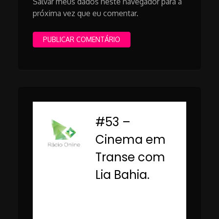
Salvar meus dados neste navegador para a
próxima vez que eu comentar.
#53 –
-
Cinema em
Transe com
Lia Bahia.
Rádio Online PUC
Minas