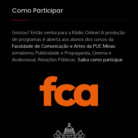
brasileiro-tin-urbinatti-copia/?
Como Participar
srsltid=AfmBOopHv9m9puPGMXoYUT5Ml-
UPFNvaAE_MM0rdk930-
Gostou? Então venha para a Rádio Online! A produção
hEhRpQ_6KhI Livro Arábia:
de programas é aberta aos alunos dos cursos da
https://www.editorajavali.com/product-
Faculdade de Comunicação e Artes da PUC Minas
:
page/arábia-caminhos-da-escrita-
Jornalismo, Publicidade e Propaganda, Cinema e
de-um-filme
Audiovisual, Relações Públicas.
Saiba como participar
.