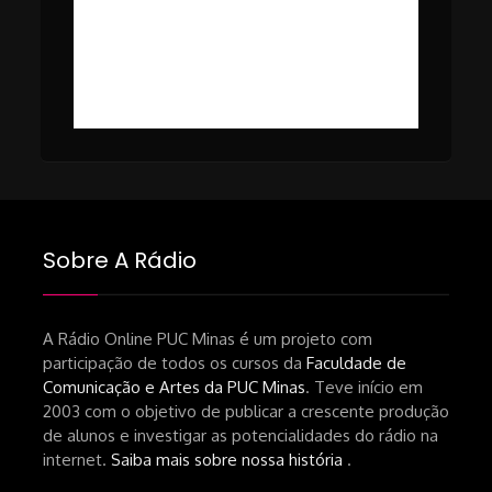
Tomaz Alves Souza.
https://www1.folha.uol.com.br/ilustrada/2025/0
#49 – Cinema em Transe com
da-netflix-a-cinemateca-brasileira-
Breno Oliveira (Dicria)
ressalta-desafios-do-setor.shtml
https://revistas.usp.br/matrizes/pt_BR/article/v
RECOMENDAÇÕES DA CONVIDADA
Livro Pedro Butcher:
https://www.editoraletramento.com.br/hollywoo
e-o-mercado-de-cinema-no-brasil-
Sobre A Rádio
principios-de-uma-hegemonia Livro
André Novais:
https://www.editorajavali.com/product-
A Rádio Online PUC Minas é um projeto com
participação de todos os cursos da
Faculdade de
page/roteiro-e-diário-de-produção-
Comunicação e Artes da PUC Minas
. Teve início em
de-um-filme-chamado-temporada-
2003 com o objetivo de publicar a crescente produção
andré-n-oliveira Livro Arthur Autran:
de alunos e investigar as potencialidades do rádio na
https://lojahucitec.com.br/produto/pensamento
internet.
Saiba mais sobre nossa história
.
industrial-cinematografico-