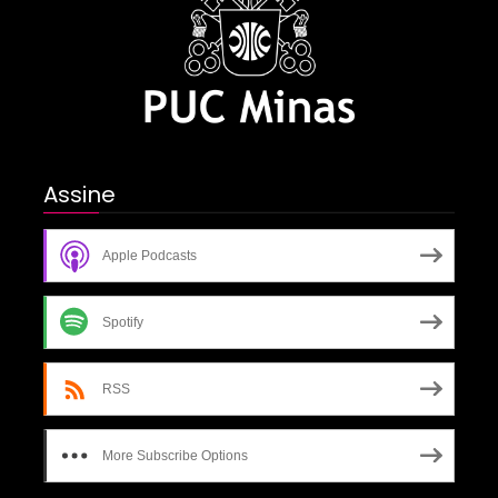
Assine
Apple Podcasts
Spotify
RSS
More Subscribe Options