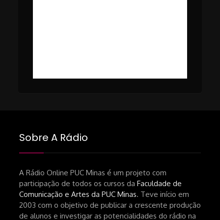
falta-de-publico-do-cinema-
#50 – Cinema em Transe com
nacional.shtml
Tomaz Alves Souza.
https://www1.folha.uol.com.br/ilustrada/2025/0
#49 – Cinema em Transe com
da-netflix-a-cinemateca-brasileira-
Breno Oliveira (Dicria)
ressalta-desafios-do-setor.shtml
https://revistas.usp.br/matrizes/pt_BR/article/v
RECOMENDAÇÕES DA CONVIDADA
Livro Pedro Butcher:
https://www.editoraletramento.com.br/hollywoo
e-o-mercado-de-cinema-no-brasil-
Sobre A Rádio
principios-de-uma-hegemonia Livro
André Novais:
https://www.editorajavali.com/product-
A Rádio Online PUC Minas é um projeto com
participação de todos os cursos da
Faculdade de
page/roteiro-e-diário-de-produção-
Comunicação e Artes da PUC Minas
. Teve início em
de-um-filme-chamado-temporada-
2003 com o objetivo de publicar a crescente produção
andré-n-oliveira Livro Arthur Autran:
de alunos e investigar as potencialidades do rádio na