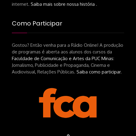
https://lojahucitec.com.br/produto/pensamento
internet.
Saiba mais sobre nossa história
.
industrial-cinematografico-
brasileiro-tin-urbinatti-copia/?
Como Participar
srsltid=AfmBOopHv9m9puPGMXoYUT5Ml-
UPFNvaAE_MM0rdk930-
Gostou? Então venha para a Rádio Online! A produção
hEhRpQ_6KhI Livro Arábia:
de programas é aberta aos alunos dos cursos da
https://www.editorajavali.com/product-
Faculdade de Comunicação e Artes da PUC Minas
:
page/arábia-caminhos-da-escrita-
Jornalismo, Publicidade e Propaganda, Cinema e
de-um-filme
Audiovisual, Relações Públicas.
Saiba como participar
.