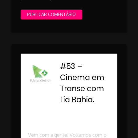
#53 –
-
Cinema em
Transe com
Lia Bahia.
Rádio Online PUC
Minas
Vem com a gente! Voltamos com o