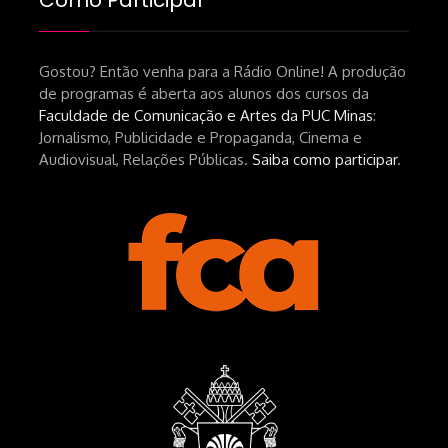
Como Participar
srsltid=AfmBOopHv9m9puPGMXoYUT5Ml-
UPFNvaAE_MM0rdk930-
Gostou? Então venha para a Rádio Online! A produção
hEhRpQ_6KhI Livro Arábia:
de programas é aberta aos alunos dos cursos da
https://www.editorajavali.com/product-
Faculdade de Comunicação e Artes da PUC Minas
:
page/arábia-caminhos-da-escrita-
Jornalismo, Publicidade e Propaganda, Cinema e
de-um-filme
Audiovisual, Relações Públicas.
Saiba como participar
.