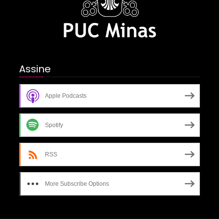
Assine
Apple Podcasts
Spotify
RSS
More Subscribe Options