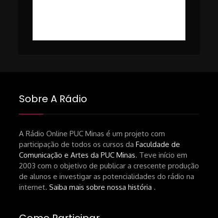
#49 – Cinema em Transe com
da-netflix-a-cinemateca-brasileira-
Breno Oliveira (Dicria)
ressalta-desafios-do-setor.shtml
https://revistas.usp.br/matrizes/pt_BR/article/v
RECOMENDAÇÕES DA CONVIDADA
Livro Pedro Butcher:
https://www.editoraletramento.com.br/hollywoo
e-o-mercado-de-cinema-no-brasil-
Sobre A Rádio
principios-de-uma-hegemonia Livro
André Novais:
https://www.editorajavali.com/product-
A Rádio Online PUC Minas é um projeto com
participação de todos os cursos da
Faculdade de
page/roteiro-e-diário-de-produção-
Comunicação e Artes da PUC Minas
. Teve início em
de-um-filme-chamado-temporada-
2003 com o objetivo de publicar a crescente produção
andré-n-oliveira Livro Arthur Autran:
de alunos e investigar as potencialidades do rádio na
https://lojahucitec.com.br/produto/pensamento
internet.
Saiba mais sobre nossa história
.
industrial-cinematografico-
brasileiro-tin-urbinatti-copia/?