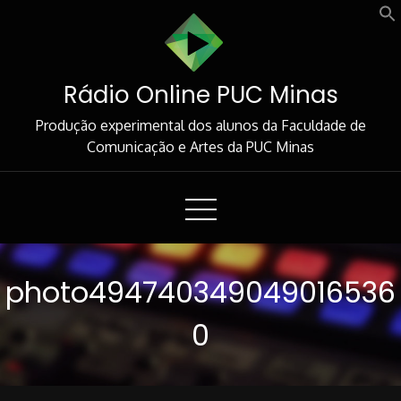
Skip
to
Content
Rádio Online PUC Minas
Produção experimental dos alunos da Faculdade de
Comunicação e Artes da PUC Minas
photo494740349049016536
0