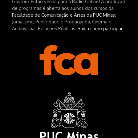
Gostou? Então venha para a Rádio Online! A produção
hEhRpQ_6KhI Livro Arábia:
de programas é aberta aos alunos dos cursos da
https://www.editorajavali.com/product-
Faculdade de Comunicação e Artes da PUC Minas
:
page/arábia-caminhos-da-escrita-
Jornalismo, Publicidade e Propaganda, Cinema e
de-um-filme
Audiovisual, Relações Públicas.
Saiba como participar
.