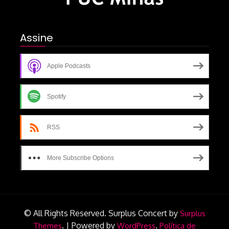
Assine
Apple Podcasts
Spotify
RSS
More Subscribe Options
© All Rights Reserved.
Surplus Concert by
Surplus
.
|
Powered by
.
Themes
WordPress
Política de