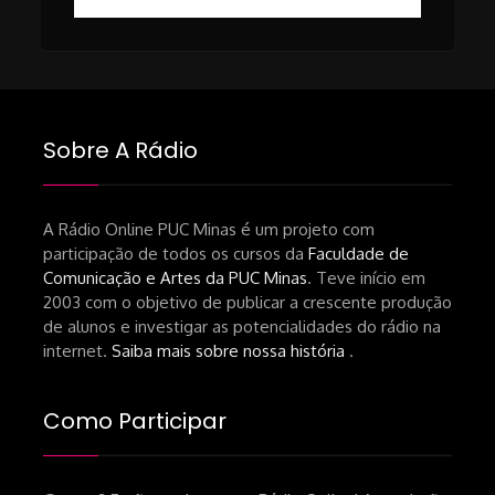
https://revistas.usp.br/matrizes/pt_BR/article/v
RECOMENDAÇÕES DA CONVIDADA
Livro Pedro Butcher:
https://www.editoraletramento.com.br/hollywoo
e-o-mercado-de-cinema-no-brasil-
Sobre A Rádio
principios-de-uma-hegemonia Livro
André Novais:
https://www.editorajavali.com/product-
A Rádio Online PUC Minas é um projeto com
participação de todos os cursos da
Faculdade de
page/roteiro-e-diário-de-produção-
Comunicação e Artes da PUC Minas
. Teve início em
de-um-filme-chamado-temporada-
2003 com o objetivo de publicar a crescente produção
andré-n-oliveira Livro Arthur Autran:
de alunos e investigar as potencialidades do rádio na
https://lojahucitec.com.br/produto/pensamento
internet.
Saiba mais sobre nossa história
.
industrial-cinematografico-
brasileiro-tin-urbinatti-copia/?
Como Participar
srsltid=AfmBOopHv9m9puPGMXoYUT5Ml-
UPFNvaAE_MM0rdk930-