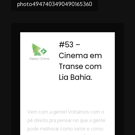
Post
photo4947403490490165360
navigation
#53 –
-
Cinema em
Transe com
Lia Bahia.
Rádio Online PUC
Minas
Vem com a gente! Voltamos com o
pé direito pra pensar no que a gente
pode melhorar como setor e como