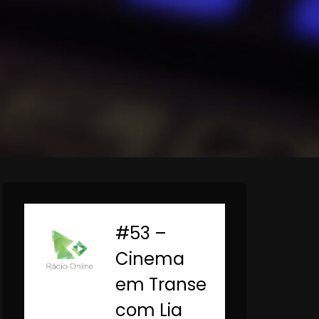
#53 –
-
Cinema
em Transe
com Lia