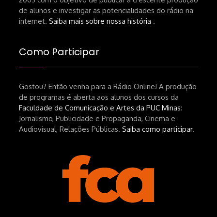
andré-n-oliveira Livro Arthur Autran:
de alunos e investigar as potencialidades do rádio na
https://lojahucitec.com.br/produto/pensamento
internet.
Saiba mais sobre nossa história
.
industrial-cinematografico-
brasileiro-tin-urbinatti-copia/?
Como Participar
srsltid=AfmBOopHv9m9puPGMXoYUT5Ml-
UPFNvaAE_MM0rdk930-
Gostou? Então venha para a Rádio Online! A produção
hEhRpQ_6KhI Livro Arábia:
de programas é aberta aos alunos dos cursos da
https://www.editorajavali.com/product-
Faculdade de Comunicação e Artes da PUC Minas
:
page/arábia-caminhos-da-escrita-
Jornalismo, Publicidade e Propaganda, Cinema e
de-um-filme
Audiovisual, Relações Públicas.
Saiba como participar
.