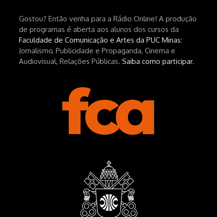
UPFNvaAE_MM0rdk930-
Gostou? Então venha para a Rádio Online! A produção
hEhRpQ_6KhI Livro Arábia:
de programas é aberta aos alunos dos cursos da
https://www.editorajavali.com/product-
Faculdade de Comunicação e Artes da PUC Minas
:
page/arábia-caminhos-da-escrita-
Jornalismo, Publicidade e Propaganda, Cinema e
de-um-filme
Audiovisual, Relações Públicas.
Saiba como participar
.