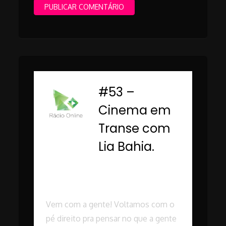
#53 –
-
Cinema em
Transe com
Lia Bahia.
Rádio Online PUC
Minas
Vem com a gente! Voltamos com o
pé direito pra pensar no que a gente