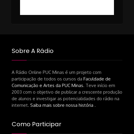
Breno Oliveira (Dicria)
ressalta-desafios-do-setor.shtml
https://revistas.usp.br/matrizes/pt_BR/article/v
RECOMENDAÇÕES DA CONVIDADA
Livro Pedro Butcher:
https://www.editoraletramento.com.br/hollywoo
e-o-mercado-de-cinema-no-brasil-
Sobre A Rádio
principios-de-uma-hegemonia Livro
André Novais:
https://www.editorajavali.com/product-
A Rádio Online PUC Minas é um projeto com
participação de todos os cursos da
Faculdade de
page/roteiro-e-diário-de-produção-
Comunicação e Artes da PUC Minas
. Teve início em
de-um-filme-chamado-temporada-
2003 com o objetivo de publicar a crescente produção
andré-n-oliveira Livro Arthur Autran:
de alunos e investigar as potencialidades do rádio na
https://lojahucitec.com.br/produto/pensamento
internet.
Saiba mais sobre nossa história
.
industrial-cinematografico-
brasileiro-tin-urbinatti-copia/?
Como Participar
srsltid=AfmBOopHv9m9puPGMXoYUT5Ml-