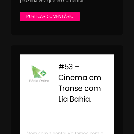
próxima vez que eu comentar.
#53 –
-
Cinema em
Transe com
Lia Bahia.
Rádio Online PUC
Minas
Vem com a gente! Voltamos com o