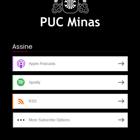
Assine
Apple Podcasts
Spotify
RSS
More Subscribe Options