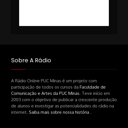
#49 – Cinema em Transe com
da-netflix-a-cinemateca-brasileira-
Breno Oliveira (Dicria)
ressalta-desafios-do-setor.shtml
https://revistas.usp.br/matrizes/pt_BR/article/v
RECOMENDAÇÕES DA CONVIDADA
Livro Pedro Butcher:
https://www.editoraletramento.com.br/hollywoo
e-o-mercado-de-cinema-no-brasil-
Sobre A Rádio
principios-de-uma-hegemonia Livro
André Novais:
https://www.editorajavali.com/product-
A Rádio Online PUC Minas é um projeto com
participação de todos os cursos da
Faculdade de
page/roteiro-e-diário-de-produção-
Comunicação e Artes da PUC Minas
. Teve início em
de-um-filme-chamado-temporada-
2003 com o objetivo de publicar a crescente produção
andré-n-oliveira Livro Arthur Autran:
de alunos e investigar as potencialidades do rádio na
https://lojahucitec.com.br/produto/pensamento
internet.
Saiba mais sobre nossa história
.
industrial-cinematografico-
brasileiro-tin-urbinatti-copia/?