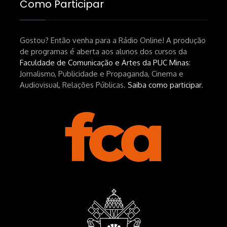
Como Participar
srsltid=AfmBOopHv9m9puPGMXoYUT5Ml-
UPFNvaAE_MM0rdk930-
Gostou? Então venha para a Rádio Online! A produção
hEhRpQ_6KhI Livro Arábia:
de programas é aberta aos alunos dos cursos da
https://www.editorajavali.com/product-
Faculdade de Comunicação e Artes da PUC Minas
:
page/arábia-caminhos-da-escrita-
Jornalismo, Publicidade e Propaganda, Cinema e
de-um-filme
Audiovisual, Relações Públicas.
Saiba como participar
.