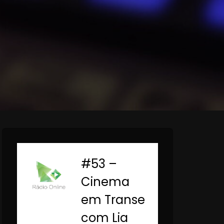
#53 –
-
Cinema
em Transe
com Lia