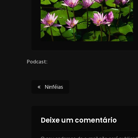
Podcast:
Post
Ninféias
navigation
Deixe um comentário