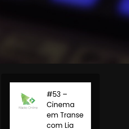
#53 –
-
Cinema
em Transe
com Lia