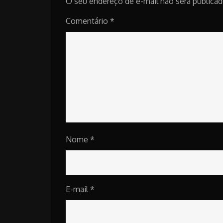
O seu endereço de e-mail não será publicad
Comentário
*
Nome
*
E-mail
*