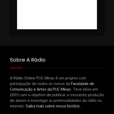
https://www1.folha.uol.com.br/ilustrada/2025/0
#49 – Cinema em Transe com
da-netflix-a-cinemateca-brasileira-
Breno Oliveira (Dicria)
ressalta-desafios-do-setor.shtml
https://revistas.usp.br/matrizes/pt_BR/article/v
RECOMENDAÇÕES DA CONVIDADA
Livro Pedro Butcher:
https://www.editoraletramento.com.br/hollywoo
e-o-mercado-de-cinema-no-brasil-
Sobre A Rádio
principios-de-uma-hegemonia Livro
André Novais:
https://www.editorajavali.com/product-
A Rádio Online PUC Minas é um projeto com
participação de todos os cursos da
Faculdade de
page/roteiro-e-diário-de-produção-
Comunicação e Artes da PUC Minas
. Teve início em
de-um-filme-chamado-temporada-
2003 com o objetivo de publicar a crescente produção
andré-n-oliveira Livro Arthur Autran:
de alunos e investigar as potencialidades do rádio na
https://lojahucitec.com.br/produto/pensamento
internet.
Saiba mais sobre nossa história
.
industrial-cinematografico-