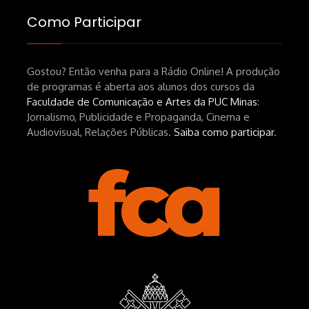
brasileiro-tin-urbinatti-copia/?
Como Participar
srsltid=AfmBOopHv9m9puPGMXoYUT5Ml-
UPFNvaAE_MM0rdk930-
Gostou? Então venha para a Rádio Online! A produção
hEhRpQ_6KhI Livro Arábia:
de programas é aberta aos alunos dos cursos da
https://www.editorajavali.com/product-
Faculdade de Comunicação e Artes da PUC Minas
:
page/arábia-caminhos-da-escrita-
Jornalismo, Publicidade e Propaganda, Cinema e
de-um-filme
Audiovisual, Relações Públicas.
Saiba como participar
.