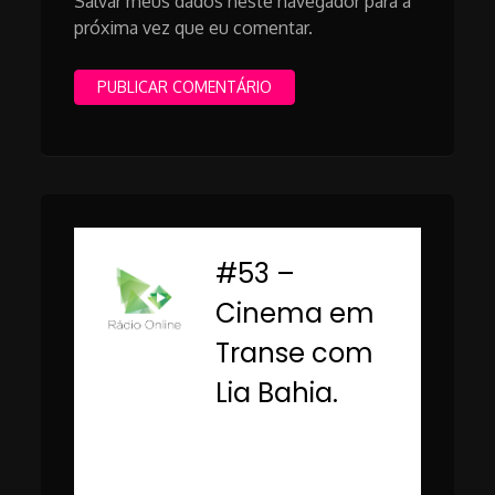
Salvar meus dados neste navegador para a
próxima vez que eu comentar.
#53 –
-
Cinema em
Transe com
Lia Bahia.
Rádio Online PUC
Minas