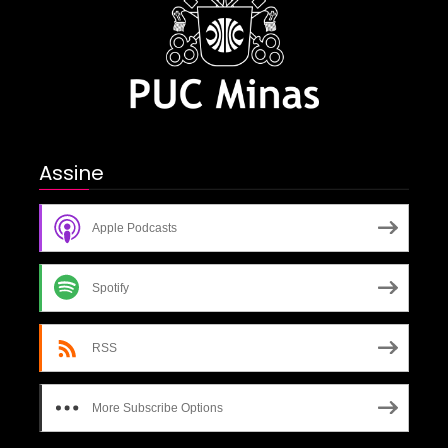
Assine
Apple Podcasts
Spotify
RSS
More Subscribe Options