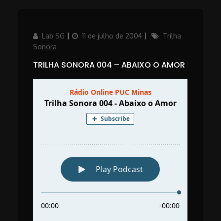
Author
Posted
Categories
Lab SG
11 de julho de 2004
Trilha
on
Sonora
TRILHA SONORA 004 – ABAIXO O AMOR