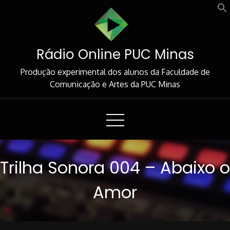
Skip
to
Content
Rádio Online PUC Minas
Produção experimental dos alunos da Faculdade de
Comunicação e Artes da PUC Minas
Trilha Sonora 004 – Abaixo o
Amor