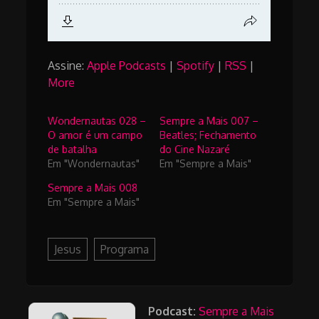
Assine:
Apple Podcasts
|
Spotify
|
RSS
|
More
Wondernautas 028 –
Sempre a Mais 007 –
O amor é um campo
Beatles; Fechamento
de batalha
do Cine Nazaré
Em "Wondernautas"
Em "Sempre a Mais"
Sempre a Mais 008
Em "Sempre a Mais"
Jesus
Programa
Podcast:
Sempre a Mais