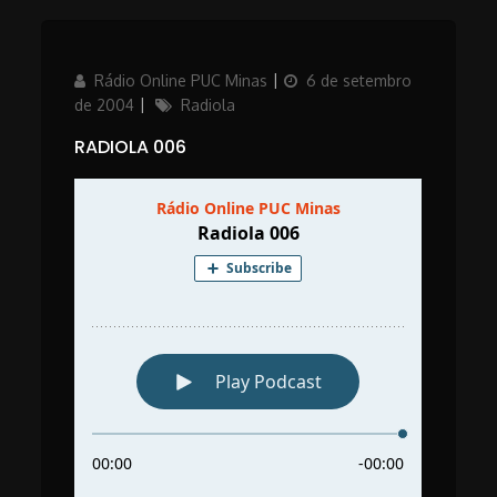
Author
Posted
Rádio Online PUC Minas
6 de setembro
on
Categories
de 2004
Radiola
RADIOLA 006