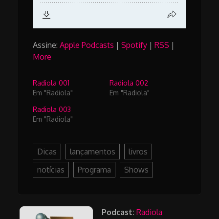
Assine:
Apple Podcasts
|
Spotify
|
RSS
|
More
Radiola 001
Radiola 002
Em "Radiola"
Em "Radiola"
Radiola 003
Em "Radiola"
Dicas
lançamentos
livros
notícias
Programa
Shows
Podcast:
Radiola