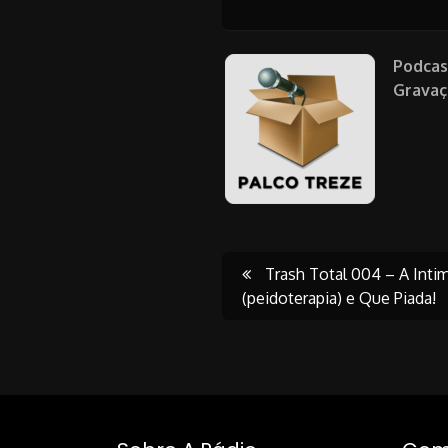
Podcas
Gravaç
Post
Trash Total 004 – A Int
(peidoterapia) e Que Piada!
navigati