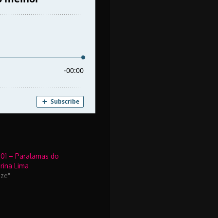
001 – Paralamas do
rina Lima
eze"