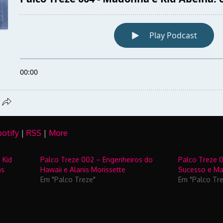
potify
|
RSS
|
More
 Kid
Palco Treze 002 – Engenheiros do
Palco Treze 
as
Hawaii e Alanis Morissette
Sucesso e Ma
Em "Palco Treze"
Em "Palco Tr