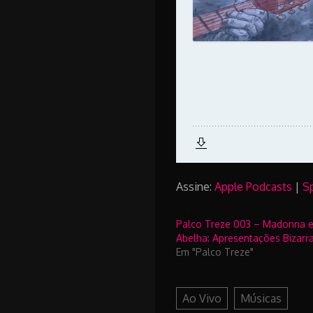
Assine:
Apple Podcasts
|
S
Palco Treze 003 – Madonna e
Abelha: Apresentações Bizarr
Em "Palco Treze"
Ao Vivo
Músicas