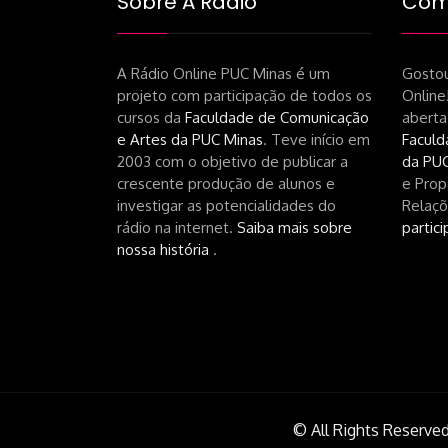
Sobre A Rádio
Como
A Rádio Online PUC Minas é um
Gostou
projeto com participação de todos os
Online
cursos da
Faculdade de Comunicação
aberta
e Artes da PUC Minas
. Teve início em
Faculd
2003 com o objetivo de publicar a
da PUC
crescente produção de alunos e
e Prop
investigar as potencialidades do
Relaçõ
rádio na internet.
Saiba mais sobre
partici
nossa história
.
© All Rights Reserved