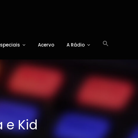
Especiais
Acervo
A Rádio
 e Kid