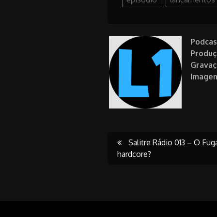
Podcas
Produç
Gravaç
Image
Post
Salitre Rádio 013 – O Fu
hardcore?
navigati