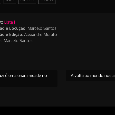
t:
Lista 1
ão e
Locução:
Marcelo Santos
ão e
Edição:
Alexandre Morato
m:
Marcelo Santos
gazi é uma unanimidade no
A volta ao mundo nos a
on