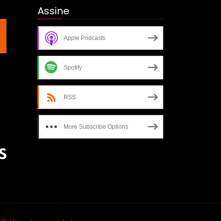
Assine
Apple Podcasts
Spotify
RSS
More Subscribe Options