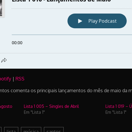
potify
|
RSS
ntos comenta os principais lançamentos do mês de maio da mús
 Agosto
Lista 1 005 – Singles de Abril
Lista 1 019 –
Em "Lista 1"
Em "Lista 1"
lista
música
santos