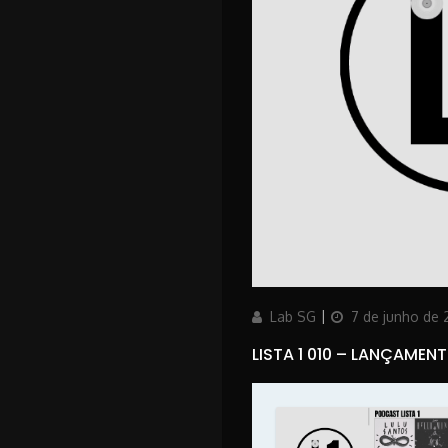
Author
Posted
Lab SG
7 de junho de 
on
LISTA 1 010 – LANÇAMEN