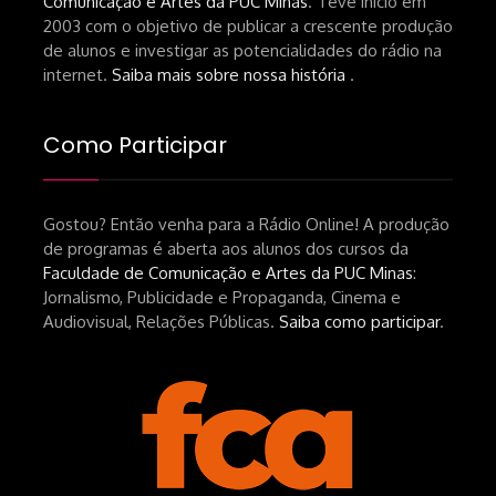
Comunicação e Artes da PUC Minas
. Teve início em
de-um-filme-chamado-temporada-
2003 com o objetivo de publicar a crescente produção
andré-n-oliveira Livro Arthur Autran:
de alunos e investigar as potencialidades do rádio na
https://lojahucitec.com.br/produto/pensamento
internet.
Saiba mais sobre nossa história
.
industrial-cinematografico-
brasileiro-tin-urbinatti-copia/?
Como Participar
srsltid=AfmBOopHv9m9puPGMXoYUT5Ml-
UPFNvaAE_MM0rdk930-
Gostou? Então venha para a Rádio Online! A produção
hEhRpQ_6KhI Livro Arábia:
de programas é aberta aos alunos dos cursos da
https://www.editorajavali.com/product-
Faculdade de Comunicação e Artes da PUC Minas
:
page/arábia-caminhos-da-escrita-
Jornalismo, Publicidade e Propaganda, Cinema e
de-um-filme
Audiovisual, Relações Públicas.
Saiba como participar
.