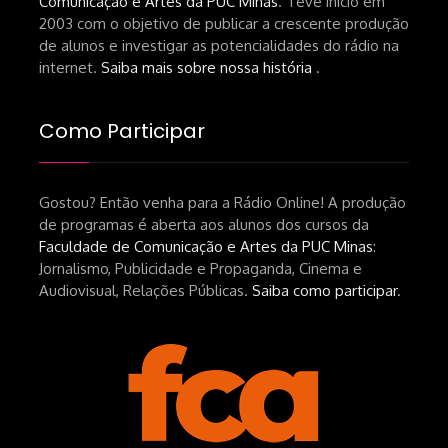
Comunicação e Artes da PUC Minas
. Teve início em
de-um-filme-chamado-temporada-
2003 com o objetivo de publicar a crescente produção
andré-n-oliveira Livro Arthur Autran:
de alunos e investigar as potencialidades do rádio na
https://lojahucitec.com.br/produto/pensamento
internet.
Saiba mais sobre nossa história
.
industrial-cinematografico-
brasileiro-tin-urbinatti-copia/?
Como Participar
srsltid=AfmBOopHv9m9puPGMXoYUT5Ml-
UPFNvaAE_MM0rdk930-
Gostou? Então venha para a Rádio Online! A produção
hEhRpQ_6KhI Livro Arábia:
de programas é aberta aos alunos dos cursos da
https://www.editorajavali.com/product-
Faculdade de Comunicação e Artes da PUC Minas
:
page/arábia-caminhos-da-escrita-
Jornalismo, Publicidade e Propaganda, Cinema e
de-um-filme
Audiovisual, Relações Públicas.
Saiba como participar
.