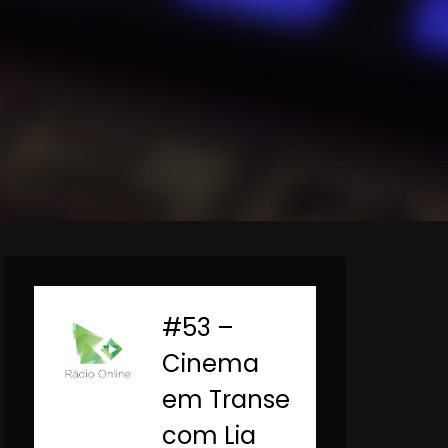
#53 –
-
Cinema
em Transe
com Lia