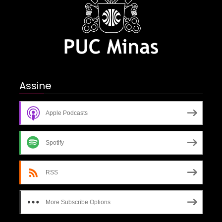
Assine
Apple Podcasts
Spotify
RSS
More Subscribe Options