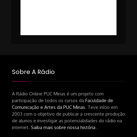
https://www1.folha.uol.com.br/ilustrada/2025/0
#49 – Cinema em Transe com
da-netflix-a-cinemateca-brasileira-
Breno Oliveira (Dicria)
ressalta-desafios-do-setor.shtml
https://revistas.usp.br/matrizes/pt_BR/article/v
RECOMENDAÇÕES DA CONVIDADA
Livro Pedro Butcher:
https://www.editoraletramento.com.br/hollywoo
e-o-mercado-de-cinema-no-brasil-
Sobre A Rádio
principios-de-uma-hegemonia Livro
André Novais:
https://www.editorajavali.com/product-
A Rádio Online PUC Minas é um projeto com
participação de todos os cursos da
Faculdade de
page/roteiro-e-diário-de-produção-
Comunicação e Artes da PUC Minas
. Teve início em
de-um-filme-chamado-temporada-
2003 com o objetivo de publicar a crescente produção
andré-n-oliveira Livro Arthur Autran:
de alunos e investigar as potencialidades do rádio na
https://lojahucitec.com.br/produto/pensamento
internet.
Saiba mais sobre nossa história
.
industrial-cinematografico-