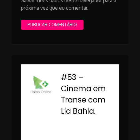
Salvar meus dados neste navegador para a
próxima vez que eu comentar.
#53 –
-
Cinema em
Transe com
Lia Bahia.
Rádio Online PUC
Minas