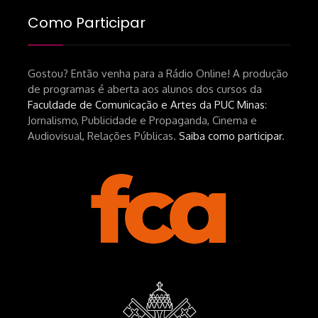
brasileiro-tin-urbinatti-copia/?
Como Participar
srsltid=AfmBOopHv9m9puPGMXoYUT5Ml-
UPFNvaAE_MM0rdk930-
Gostou? Então venha para a Rádio Online! A produção
hEhRpQ_6KhI Livro Arábia:
de programas é aberta aos alunos dos cursos da
https://www.editorajavali.com/product-
Faculdade de Comunicação e Artes da PUC Minas
:
page/arábia-caminhos-da-escrita-
Jornalismo, Publicidade e Propaganda, Cinema e
de-um-filme
Audiovisual, Relações Públicas.
Saiba como participar
.