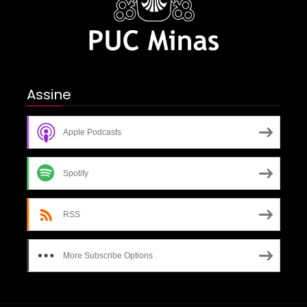
Assine
Apple Podcasts
Spotify
RSS
More Subscribe Options