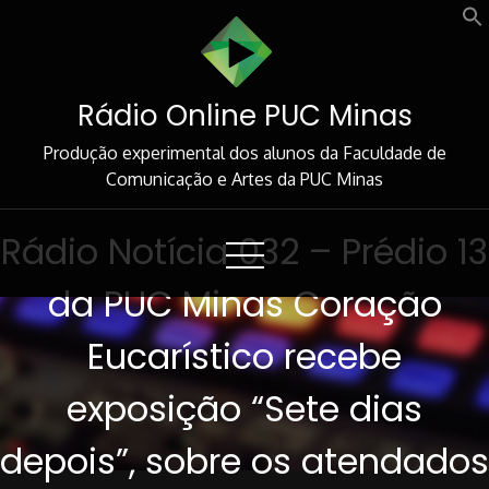
Skip
to
Content
Rádio Online PUC Minas
Produção experimental dos alunos da Faculdade de
Comunicação e Artes da PUC Minas
Rádio Notícia 032 – Prédio 13
da PUC Minas Coração
Eucarístico recebe
exposição “Sete dias
depois”, sobre os atendados