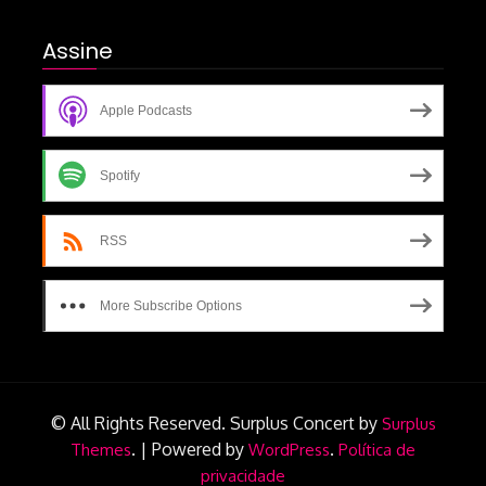
Assine
Apple Podcasts
Spotify
RSS
More Subscribe Options
© All Rights Reserved.
Surplus Concert by
Surplus
.
|
Powered by
.
Themes
WordPress
Política de
privacidade