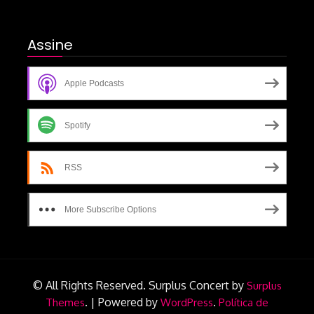
Assine
Apple Podcasts
Spotify
RSS
More Subscribe Options
© All Rights Reserved.
Surplus Concert by
Surplus
.
|
Powered by
.
Themes
WordPress
Política de