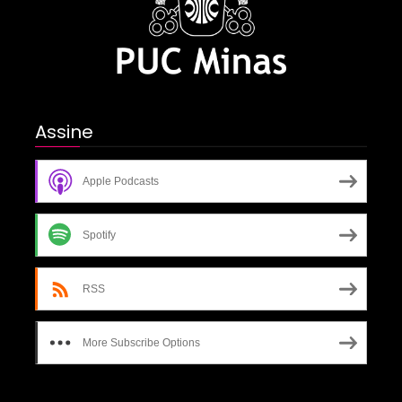
Assine
Apple Podcasts
Spotify
RSS
More Subscribe Options