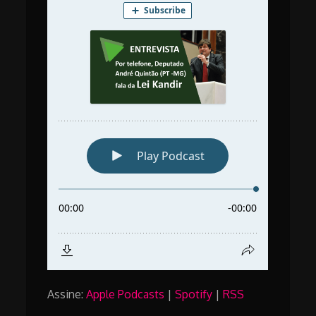
Assine:
Apple Podcasts
|
Spotify
|
RSS