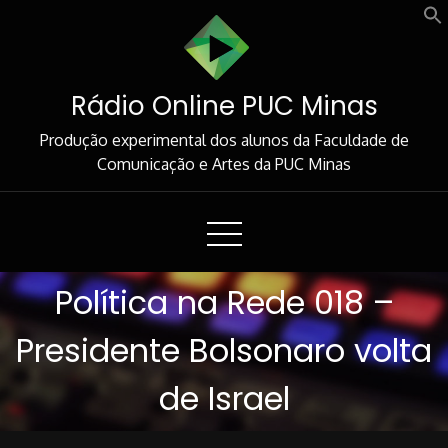
Skip
to
Content
Rádio Online PUC Minas
Produção experimental dos alunos da Faculdade de
Comunicação e Artes da PUC Minas
Política na Rede 018 –
Presidente Bolsonaro volta
de Israel