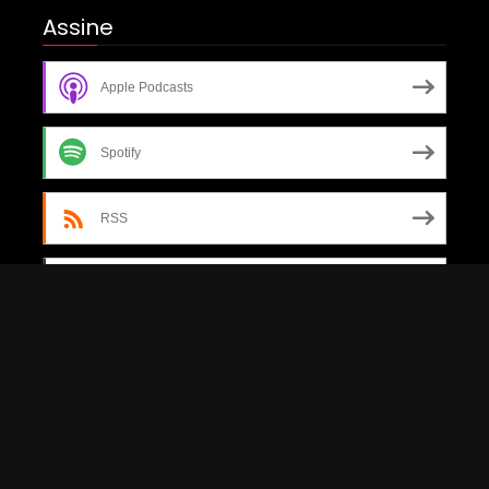
Assine
Apple Podcasts
Spotify
RSS
More Subscribe Options
© All Rights Reserved.
Surplus Concert by
Surplus
.
|
Powered by
.
Themes
WordPress
Política de
privacidade