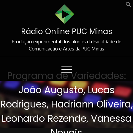
Skip
to
Content
Rádio Online PUC Minas
Produção experimental dos alunos da Faculdade de
Comunicação e Artes da PUC Minas
Programa de Variedades:
João Augusto, Lucas
Rodrigues, Hadriann Oliveira,
Leonardo Rezende, Vanessa
Novais