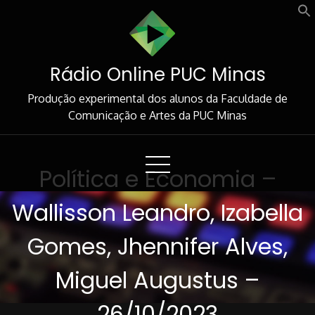
Skip
to
Content
Rádio Online PUC Minas
Produção experimental dos alunos da Faculdade de
Comunicação e Artes da PUC Minas
Política e Economia –
Wallisson Leandro, Izabella
Gomes, Jhennifer Alves,
Miguel Augustus –
26/10/2023