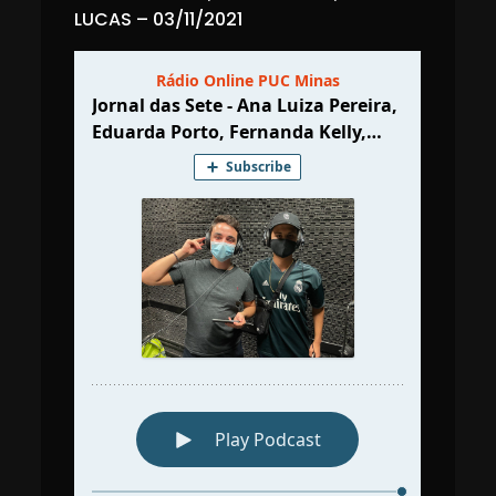
Ana
LUCAS – 03/11/2021
Luiza
Pereira,
Eduarda
Porto,
Fernanda
Kelly,
Gabriel
Souza,
Isis
Gabriela,
Mateus
Lucas
–
03/11/2021