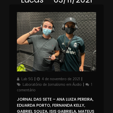
Author
Updated
Categories
Lab SG
4 de novembro de 2021
on
Laboratório de Jornalismo em Áudio
1
em
comentário
Jornal
JORNAL DAS SETE – ANA LUIZA PEREIRA,
das
EDUARDA PORTO, FERNANDA KELLY,
Sete
GABRIEL SOUZA, ISIS GABRIELA, MATEUS
–