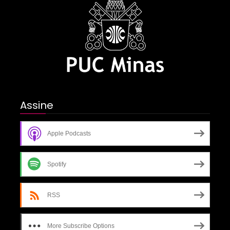
Assine
Apple Podcasts
Spotify
RSS
More Subscribe Options