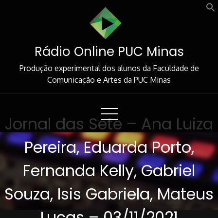
Skip
to
Content
Rádio Online PUC Minas
Produção experimental dos alunos da Faculdade de
Comunicação e Artes da PUC Minas
Jornal das Sete – Ana Luiza
Pereira, Eduarda Porto,
Fernanda Kelly, Gabriel
Souza, Isis Gabriela, Mateus
Lucas – 03/11/2021