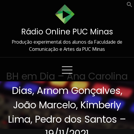
Skip
to
Content
Rádio Online PUC Minas
Produção experimental dos alunos da Faculdade de
Comunicação e Artes da PUC Minas
BH em Dia – Ana Carolina
Dias, Arnom Gonçalves,
João Marcelo, Kimberly
Lima, Pedro dos Santos –
19/11/2021