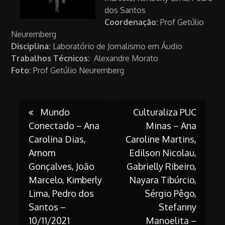
dos Santos
Coordenação:
Prof Getúlio
Neuremberg
Disciplina:
Laboratório de Jornalismo em Áudio
Trabalhos Técnicos:
Alexandre Morato
Foto:
Prof Getúlio Neuremberg
Post
Mundo
Culturaliza PUC
Conectado – Ana
Minas – Ana
Carolina Dias,
Caroline Martins,
navigation
Arnom
Edilson Nicolau,
Gonçalves, João
Gabrielly Ribeiro,
Marcelo, Kimberly
Nayara Tibúrcio,
Lima, Pedro dos
Sérgio Pêgo,
Santos –
Stefanny
10/11/2021
Manoelita –