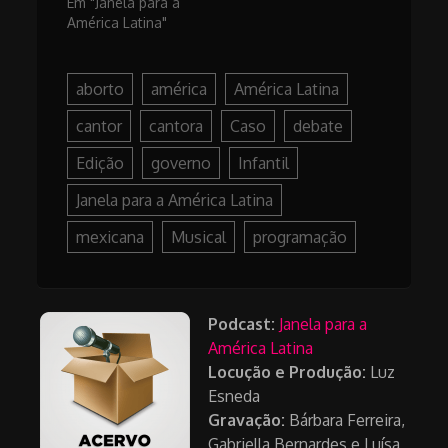
Em "Janela para a
América Latina"
aborto
américa
América Latina
cantor
cantora
Caso
debate
Edição
governo
Infantil
Janela para a América Latina
mexicana
Musical
programação
Podcast:
Janela para a
América Latina
Locução e Produção:
Luz
Esneda
Gravação:
Bárbara Ferreira,
Gabriella Bernardes e Luísa