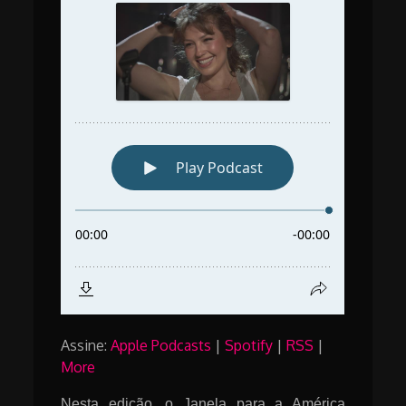
Assine:
Apple Podcasts
|
Spotify
|
RSS
|
More
Nesta edição, o Janela para a América