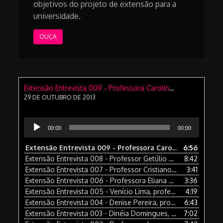
objetivos do projeto de extensão para a
universidade.
OUÇA
Extensão Entrevista 009 - Professora Carolina Saliba, coordenadora do Núcleo de Tecnologia e Inovação da Pró-Reitoria de Extensão da PUC Minas e é vinculada ao ICEI
29 DE OUTUBRO DE 2013
Tocador
00:00
00:00
de
áudio
Extensão Entrevista 009 - Professora Carolina Saliba, coordenadora do Núcleo de Tecnologia e Inovação da Pró-Reitoria de Extensão da PUC Minas e é vinculada ao ICEI
6:56
Extensão Entrevista 008 - Professor Getúlio Neuremberg, da PUC Minas, que vai falar como funciona o projeto de extensão que desenvolve nas disciplinas Produção e Edição em Audio e Redação e Produção em Telejornalismo
8:42
Extensão Entrevista 007 - Professor Cristiano de Melo Bastos, do Serviço de Assistência Judiciária que vai falar sobre o Projeto Extensão Bairro Vera Cruz
3:41
Extensão Entrevista 006 - Professora Eliana Rodrigues, professora de Psicologia da PUC Minas
3:36
Extensão Entrevista 005 - Venício Lima, professor titular de Ciência Política e Comunicação da UNB e autor do livro “Liberdade de Expressão versus Liberdade de Imprensa, Direito à Comunicação e Democracia”
4:19
Extensão Entrevista 004 - Denise Pereira, professora do curso de Administração da Puc Minas e Coordenadora do Núcleo de extensão Meio Ambiente e Saúde
6:43
Extensão Entrevista 003 - Dinéia Domingues, Coordenadora de Extensão de Psicologia
7:02