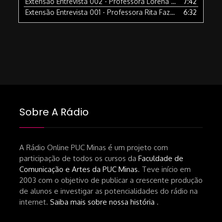
Extensão Entrevista 002 - Professora Lorena Viegas, do Curso de Relações Públicas
7:42
Extensão Entrevista 001 - Professora Rita Fazzi, do Departamento de Ciências Sociais da Puc Minas e Coordenadora do ICA
6:32
Sobre A Rádio
A Rádio Online PUC Minas é um projeto com
participação de todos os cursos da
Faculdade de
Comunicação e Artes da PUC Minas
. Teve início em
2003 com o objetivo de publicar a crescente produção
de alunos e investigar as potencialidades do rádio na
internet.
Saiba mais sobre nossa história
.