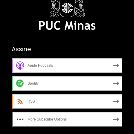
Assine
Apple Podcasts
Spotify
RSS
More Subscribe Options