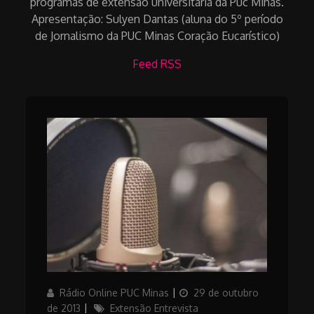
programas de extensão universitária da Puc Minas.
Apresentação: Sulyen Dantas (aluna do 5º período
de Jornalismo da PUC Minas Coração Eucarístico)
Feed RSS
Author
Posted
Rádio Online PUC Minas
29 de outubro
on
Categories
de 2013
Extensão Entrevista